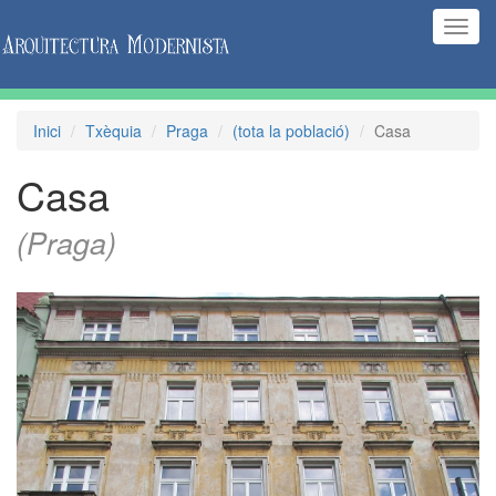
(Inte
naveg
Inici
Txèquia
Praga
(tota la població)
Casa
Casa
(Praga)