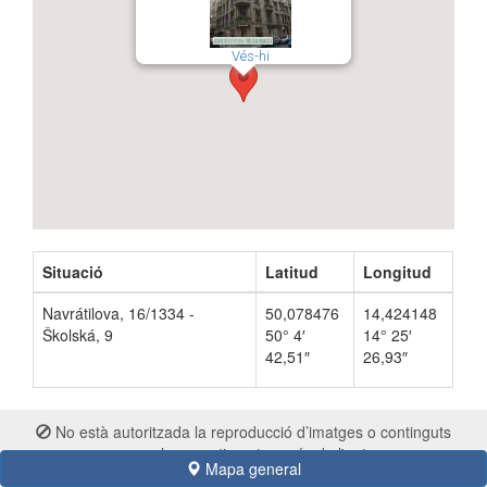
Vés-hi
Situació
Latitud
Longitud
Navrátilova, 16/1334 -
50,078476
14,424148
Školská, 9
50° 4′
14° 25′
42,51″
26,93″
No està autoritzada la reproducció d’imatges o continguts
sense el consentiment exprés de l'autor
Mapa general