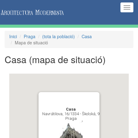
(Inte
naveg
Inici
Praga
(tota la població)
Casa
Mapa de situació
Casa
(mapa de situació)
Casa
Navrátilova, 16/1334 - Školská, 9
Praga