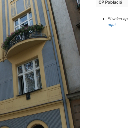
CP Població
Si voleu a
aquí