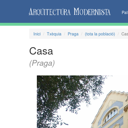
Pa
Inici
Txèquia
Praga
(tota la població)
Ca
Casa
(Praga)