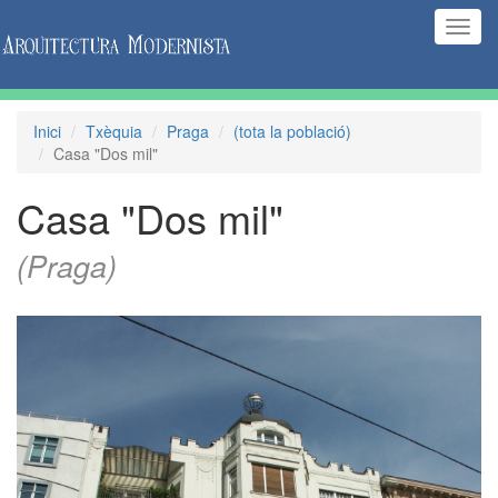
(Inte
naveg
Inici
Txèquia
Praga
(tota la població)
Casa "Dos mil"
Casa "Dos mil"
(Praga)