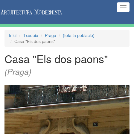
(Inte
naveg
Inici
Txèquia
Praga
(tota la població)
Casa "Els dos paons"
Casa "Els dos paons"
(Praga)