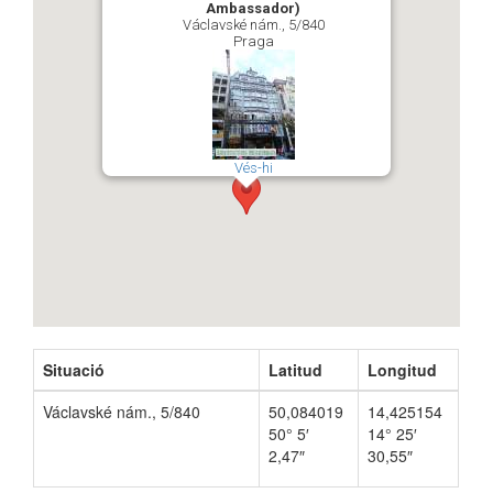
Ambassador)
Václavské nám., 5/840
Praga
Vés-hi
Situació
Latitud
Longitud
Václavské nám., 5/840
50,084019
14,425154
50° 5′
14° 25′
2,47″
30,55″