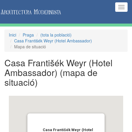
(Inte
naveg
Inici
Praga
(tota la població)
Casa Františék Weyr (Hotel Ambassador)
Mapa de situació
Casa Františék Weyr (Hotel
Ambassador)
(mapa de
situació)
Casa Františék Weyr (Hotel