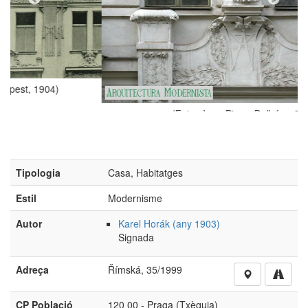
(Foto: Jean-Pierre Dalbéra, 2005)
Tipologia
Casa, Habitatges
Estil
Modernisme
Autor
Karel Horák (any 1903)
Signada
Adreça
Římská, 35/1999