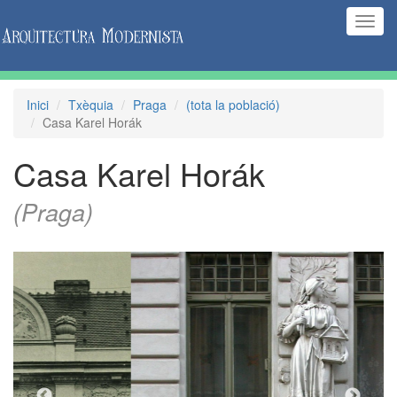
(Inte
naveg
Inici
Txèquia
Praga
(tota la població)
Casa Karel Horák
Casa Karel Horák
(Praga)