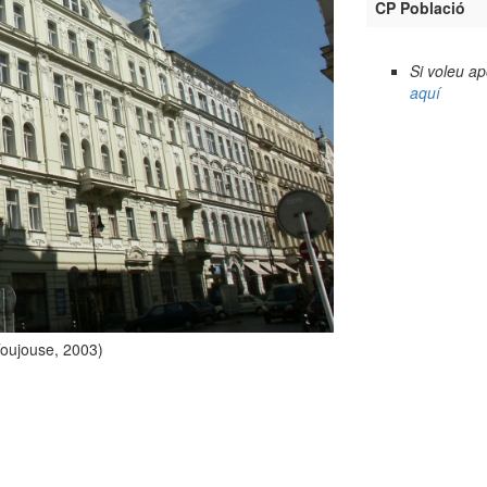
CP Població
Si voleu a
aquí
Toujouse, 2003)