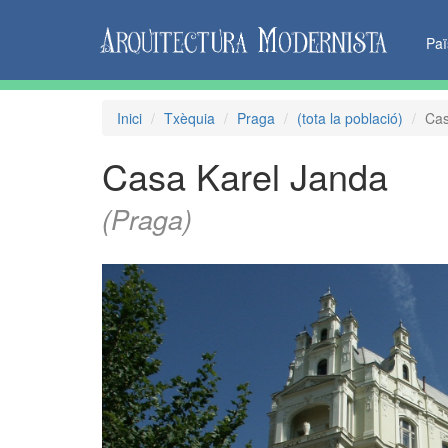
Pa
Inici
Txèquia
Praga
(tota la població)
Cas
Casa Karel Janda
(Praga)