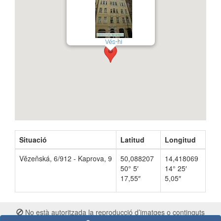
Vés-hi
Situació
Latitud
Longitud
Vĕzeňská, 6/912 - Kaprova, 9
50,088207
14,418069
50° 5′
14° 25′
17,55″
5,05″
No està autoritzada la reproducció d’imatges o continguts