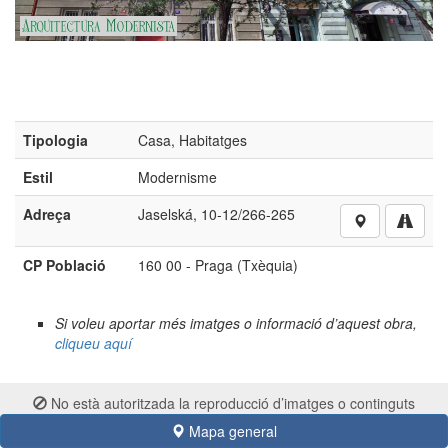
Tipologia
Casa, Habitatges
Estil
Modernisme
Adreça
Jaselská, 10-12/266-265
CP Població
160 00 - Praga (Txèquia)
Si voleu aportar més imatges o informació d’aquest obra,
cliqueu aquí
No està autoritzada la reproducció d’imatges o continguts
sense el consentiment exprés de l'autor
Mapa general