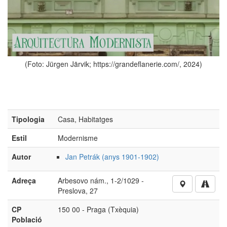
Tipologia
Casa, Habitatges
deflanerie.com/, 2024)
Estil
Modernisme
Autor
Jan Petrák (anys 1901-1902)
Adreça
Arbesovo nám., 1-2/1029 -
Preslova, 27
CP
150 00 - Praga (Txèquia)
Població
Si voleu aportar més imatges o informació d’aquest obra,
cliqueu aquí
No està autoritzada la reproducció d’imatges o continguts