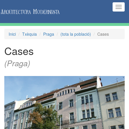
(Inte
naveg
Inici
Txèquia
Praga
(tota la població)
Cases
Cases
(Praga)