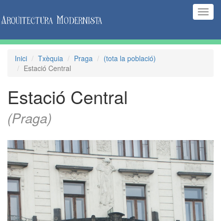
(Inte
naveg
Inici
Txèquia
Praga
(tota la població)
Estació Central
Estació Central
(Praga)