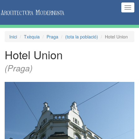
(Inte
naveg
Inici
Txèquia
Praga
(tota la població)
Hotel Union
Hotel Union
(Praga)