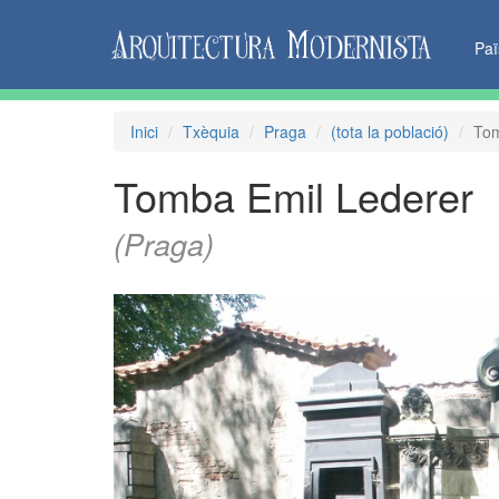
Pa
Inici
Txèquia
Praga
(tota la població)
Tom
Tomba Emil Lederer
(Praga)