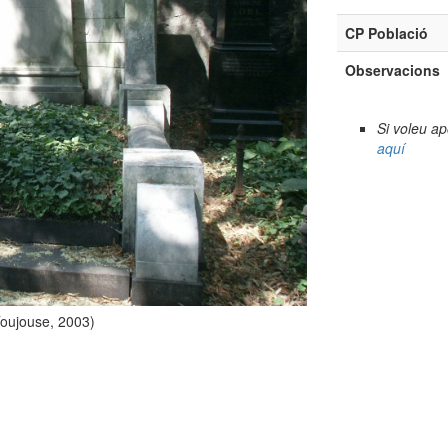
CP Població
Observacions
Si voleu a
aquí
Toujouse, 2003)