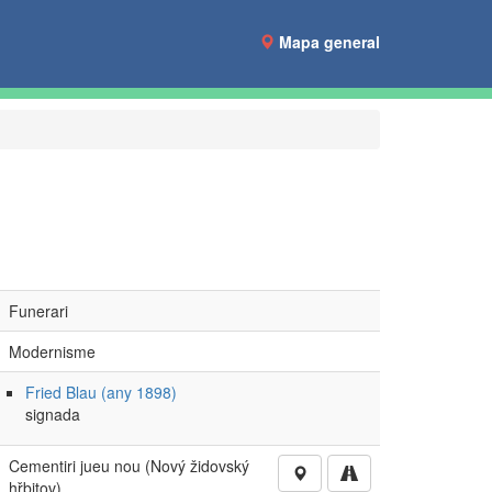
Mapa general
Funerari
Modernisme
Fried Blau (any 1898)
signada
Cementiri jueu nou (Nový židovský
hřbitov)