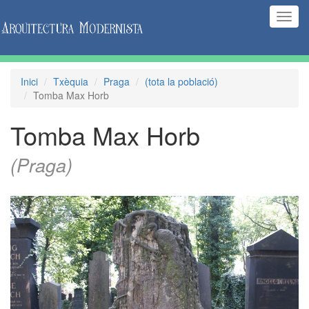
(Inte
naveg
Inici
Txèquia
Praga
(tota la població)
Tomba Max Horb
Tomba Max Horb
(Praga)