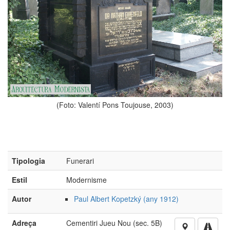
(Foto: Valentí Pons Toujouse, 2003)
Tipologia
Funerari
Estil
Modernisme
Autor
Paul Albert Kopetzký (any 1912)
Adreça
Cementiri Jueu Nou (sec. 5B)