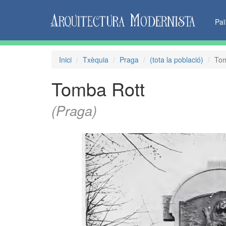
Pa
Inici
Txèquia
Praga
(tota la població)
Tom
Tomba Rott
(Praga)