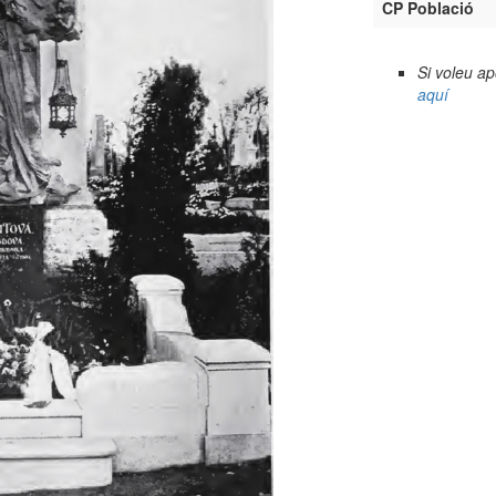
CP Població
Si voleu a
aquí