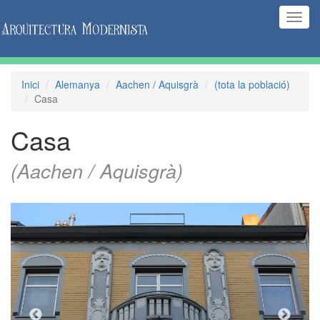
(Inte
naveg
Inici
Alemanya
Aachen / Aquisgrà
(tota la població)
Casa
Casa
(Aachen / Aquisgrà)