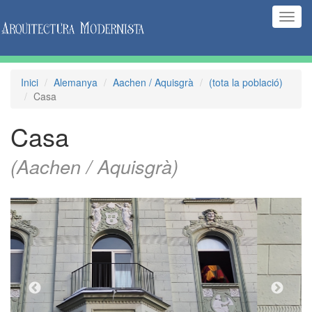
(Inte
naveg
Inici
Alemanya
Aachen / Aquisgrà
(tota la població)
Casa
Casa
(Aachen / Aquisgrà)