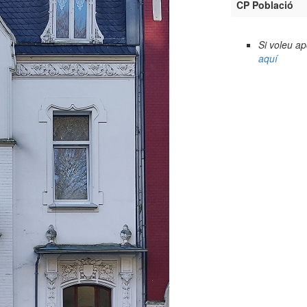
CP Població
Si voleu a
aquí