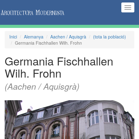
(Inte
naveg
Inici
Alemanya
Aachen / Aquisgrà
(tota la població)
Germania Fischhallen Wilh. Frohn
Germania Fischhallen
Wilh. Frohn
(Aachen / Aquisgrà)