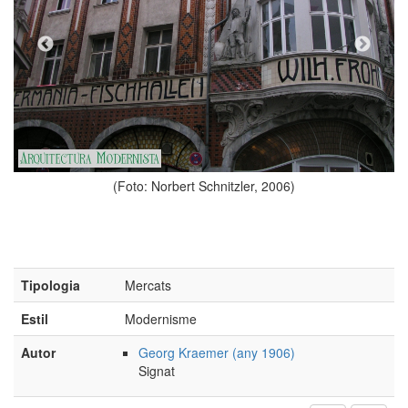
nitzler, 2006)
Tipologia
Mercats
Estil
Modernisme
Autor
Georg Kraemer (any 1906)
(Foto: Norbert Schnitzl