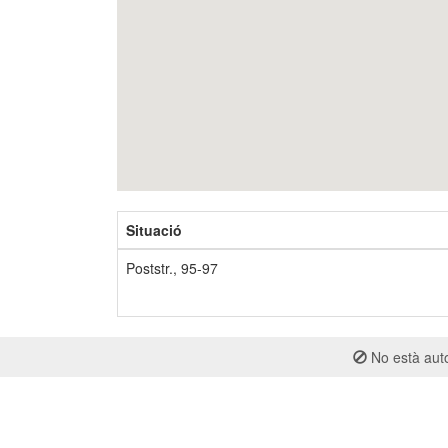
Situació
Poststr., 95-97
No està auto