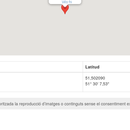
Vés-hi
Latitud
51,502090
51° 30′ 7,53″
ritzada la reproducció d’imatges o continguts sense el consentiment ex