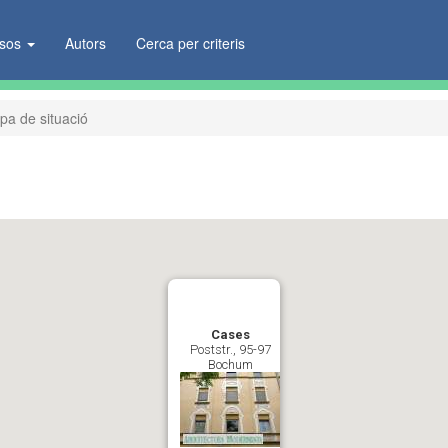
ïsos
Autors
Cerca per criteris
pa de situació
Cases
Poststr., 95-97
Bochum