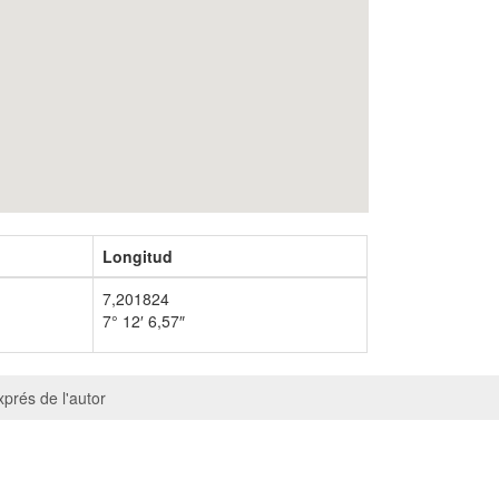
Longitud
7,201824
7° 12′ 6,57″
prés de l'autor