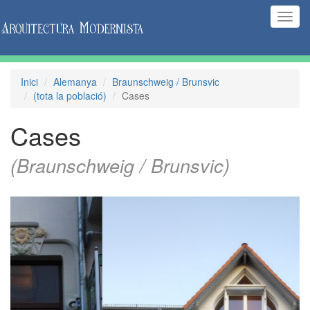
(Inte
naveg
Inici
Alemanya
Braunschweig / Brunsvic
(tota la població)
Cases
Cases
(Braunschweig / Brunsvic)