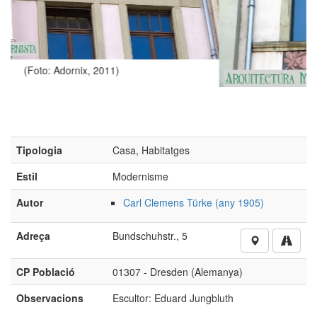
(Foto: Joachim Stein; http://www.la-belle-epoque.de/,
Tipologia
Casa, Habitatges
Estil
Modernisme
Autor
Carl Clemens Türke (any 1905)
Adreça
Bundschuhstr., 5
CP Població
01307 - Dresden (Alemanya)
Observacions
Escultor: Eduard Jungbluth