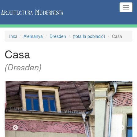
(Inte
naveg
Inici
Alemanya
Dresden
(tota la població)
Casa
Casa
(Dresden)