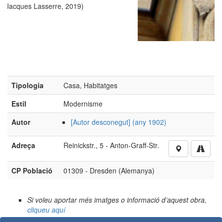
)
Tipologia
Casa, Habitatges
Estil
Modernisme
Autor
[Autor desconegut] (any 1902)
Adreça
Reinickstr., 5 - Anton-Graff-Str.