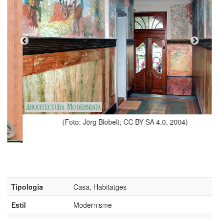
(Foto: Jörg Blobelt; CC BY-SA 4.0, 2004)
Tipologia
Casa, Habitatges
Estil
Modernisme
Autor
Carl August Eichler (any 1903)