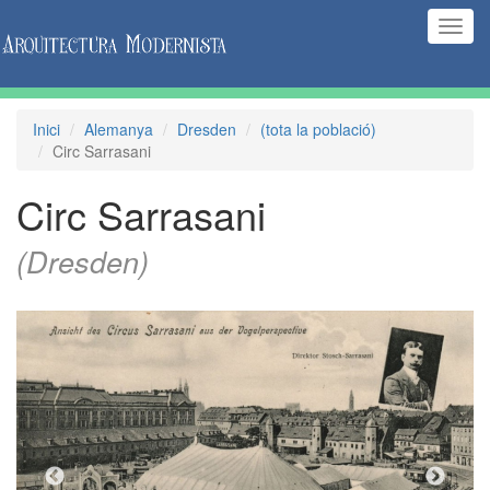
(Inte
naveg
Inici
Alemanya
Dresden
(tota la població)
Circ Sarrasani
Circ Sarrasani
(Dresden)