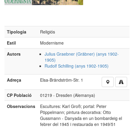
Rudolf Schilling (anys 1902-1905)
Adreça
Elsa-Brändström-Str. 1
CP Població
01219 - Dresden (Alemanya)
Observacions
Escultures: Karl Groß; portal: Peter
Pöppelmann; pintura decorativa: Otto
Gussmann - Danyada en un bombardeig el
febrer del 1945 i restaurada en 1949/51
Si voleu aportar més imatges o informació d’aquest obra,
cliqueu aquí
No està autoritzada la reproducció d’imatges o continguts
sense el consentiment exprés de l'autor