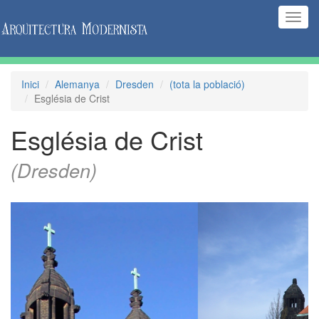
(Inte
naveg
Inici
Alemanya
Dresden
(tota la població)
Església de Crist
Església de Crist
(Dresden)