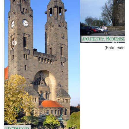
(Foto: rsddrs / CC BY-SA 2.0 DE, 2007)
Tipologia
Religiós
Estil
Modernisme
Autors
Julius Graebner (Gräbner) (anys 1902-
1905)