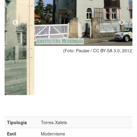
(Foto: Paulae / CC BY-SA 3.0, 2012)
Tipologia
Torres-Xalets
Estil
Modernisme
Autors
Julius Graebner (Gräbner) (any 1903)
Rudolf Schilling (any 1903)
Adreça
Goethealle, 29