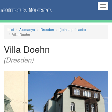
(Inte
naveg
Inici
Alemanya
Dresden
(tota la població)
Villa Doehn
Villa Doehn
(Dresden)