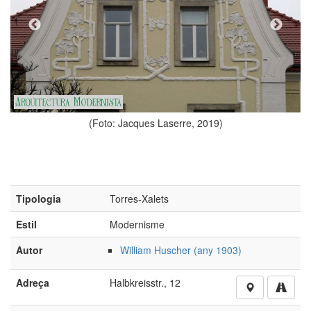
(Foto: Jacques Laserre, 2019)
(F
Tipologia
Torres-Xalets
Estil
Modernisme
Autor
William Huscher (any 1903)
Adreça
Halbkreisstr., 12