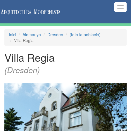
(Inte
naveg
Inici
Alemanya
Dresden
(tota la població)
Villa Regia
Villa Regia
(Dresden)