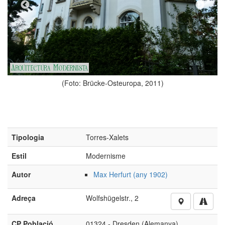
-Osteuropa, 2011)
Tipologia
Torres-Xalets
Estil
Modernisme
Autor
Max Herfurt (any 1902)
Adreça
Wolfshügelstr., 2
CP Població
01324 - Dresden (Alemanya)