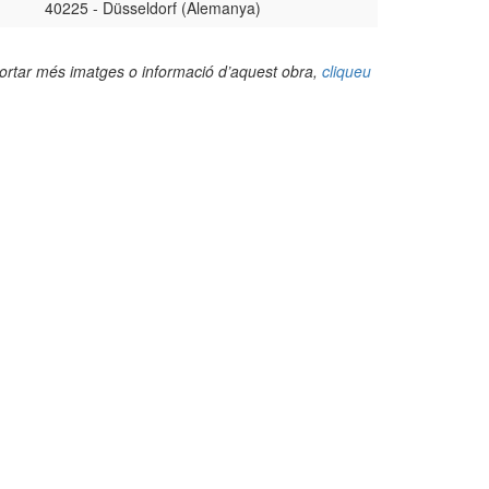
40225 - Düsseldorf (Alemanya)
portar més imatges o informació d’aquest obra,
cliqueu
(Foto: 1971markus@wikipedia.de, 2017)