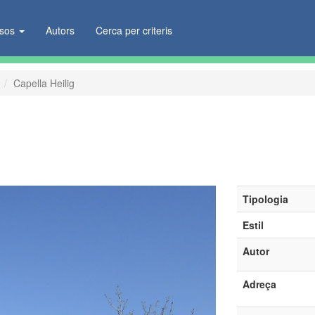
ïsos
Autors
Cerca per criteris
Capella Heilig
Tipologia
Estil
Autor
Adreça