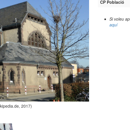
CP Població
Si voleu a
aquí
ipedia.de, 2017)