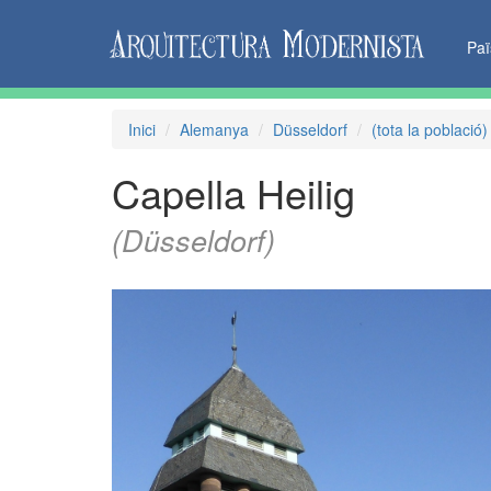
Pa
Inici
Alemanya
Düsseldorf
(tota la població)
Capella Heilig
(Düsseldorf)