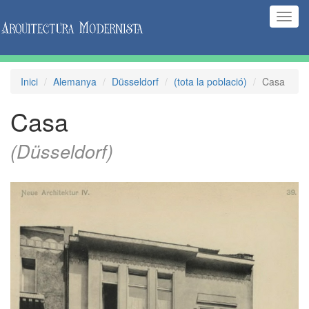
(Inte
naveg
Inici
Alemanya
Düsseldorf
(tota la població)
Casa
Casa
(Düsseldorf)