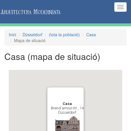
(Inte
naveg
Inici
Düsseldorf
(tota la població)
Casa
Mapa de situació
Casa
(mapa de situació)
Casa
Brend'amourstr., 14
Düsseldorf