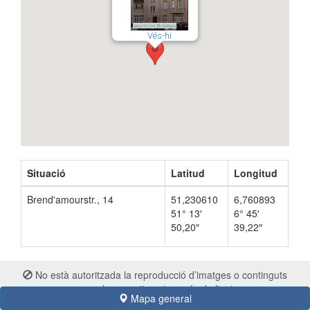
Vés-hi
Situació
Latitud
Longitud
Brend'amourstr., 14
51,230610
6,760893
51° 13′
6° 45′
50,20″
39,22″
No està autoritzada la reproducció d’imatges o continguts
sense el consentiment exprés de l'autor
Mapa general