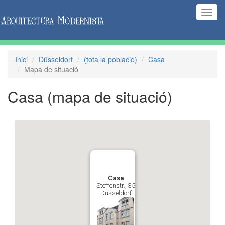
(Inte
naveg
Inici
Düsseldorf
(tota la població)
Casa
Mapa de situació
Casa
(mapa de situació)
Casa
Steffenstr., 35
Düsseldorf