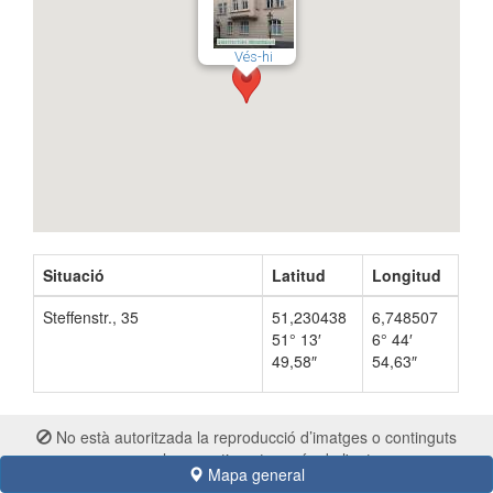
Vés-hi
Situació
Latitud
Longitud
Steffenstr., 35
51,230438
6,748507
51° 13′
6° 44′
49,58″
54,63″
No està autoritzada la reproducció d’imatges o continguts
sense el consentiment exprés de l'autor
Mapa general