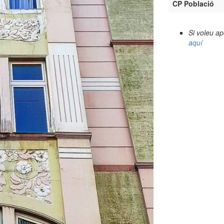
CP Població
Si voleu a
aquí