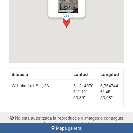
Vés-hi
Situació
Latitud
Longitud
Wilhelm-Tell-Str., 26
51,214970
6,764744
51° 12′
6° 45′
53,89″
53,08″
No està autoritzada la reproducció d’imatges o continguts
sense el consentiment exprés de l'autor
Mapa general