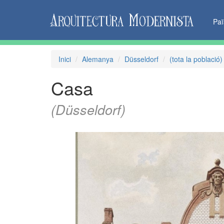
Pa
Inici
Alemanya
Düsseldorf
(tota la població)
Casa
(Düsseldorf)