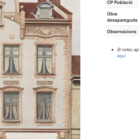
CP Població
Obra
desapareguda
Observacions
Si voleu a
aquí