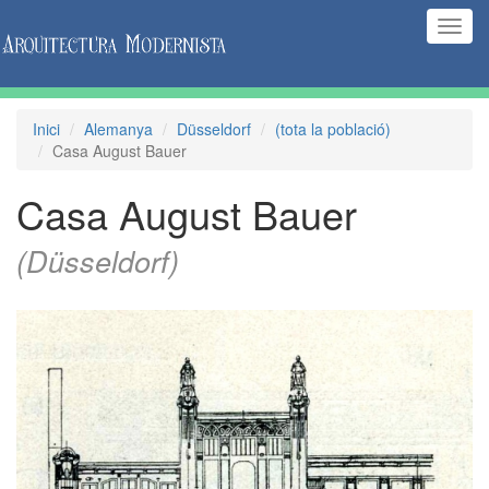
(Inte
naveg
Inici
Alemanya
Düsseldorf
(tota la població)
Casa August Bauer
Casa August Bauer
(Düsseldorf)