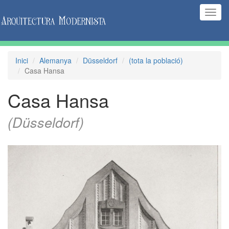
(Inte
naveg
Inici
Alemanya
Düsseldorf
(tota la població)
Casa Hansa
Casa Hansa
(Düsseldorf)