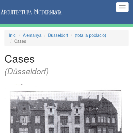
(Inte
naveg
Inici
Alemanya
Düsseldorf
(tota la població)
Cases
Cases
(Düsseldorf)