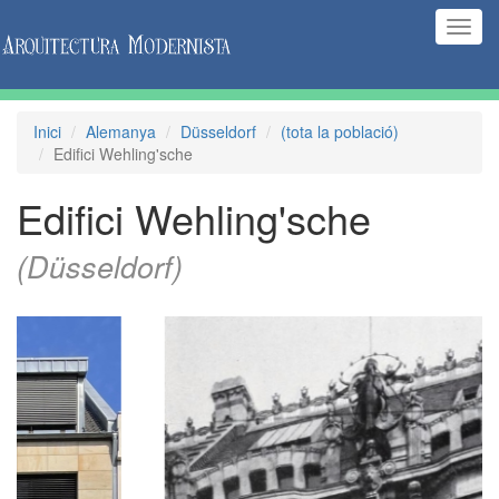
(Inte
naveg
Inici
Alemanya
Düsseldorf
(tota la població)
Edifici Wehling'sche
Edifici Wehling'sche
(Düsseldorf)