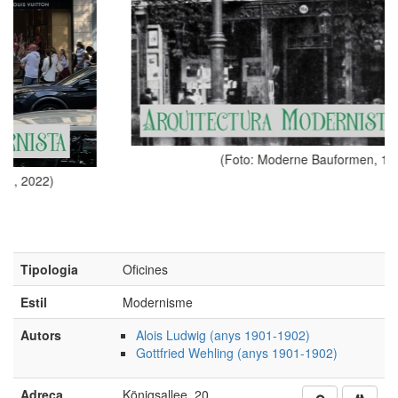
(Foto: Moderne Bauformen, 1904)
Tipologia
Oficines
Estil
Modernisme
Autors
Alois Ludwig (anys 1901-1902)
Gottfried Wehling (anys 1901-1902)
Adreça
Königsallee, 20