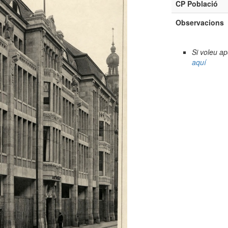
CP Població
Observacions
Si voleu a
aquí