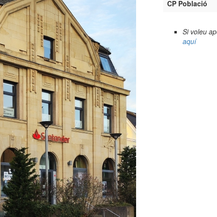
CP Població
Si voleu a
aquí