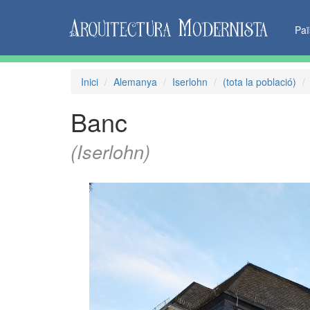
Pa
Inici
Alemanya
Iserlohn
(tota la població)
Banc
(Iserlohn)