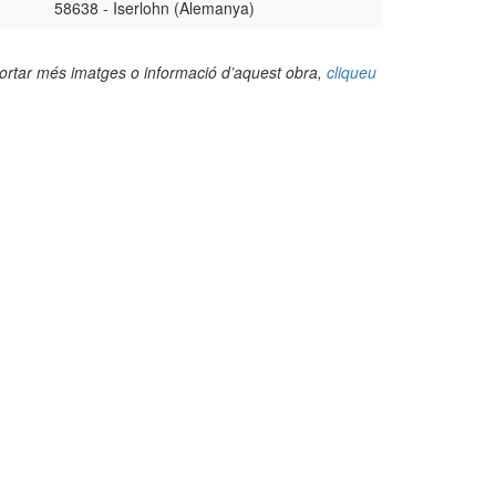
58638 - Iserlohn (Alemanya)
portar més imatges o informació d’aquest obra,
cliqueu
(Foto: Juan Felipe Holgado Perez, 2025)