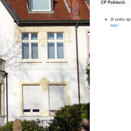
CP Població
Si voleu a
aquí