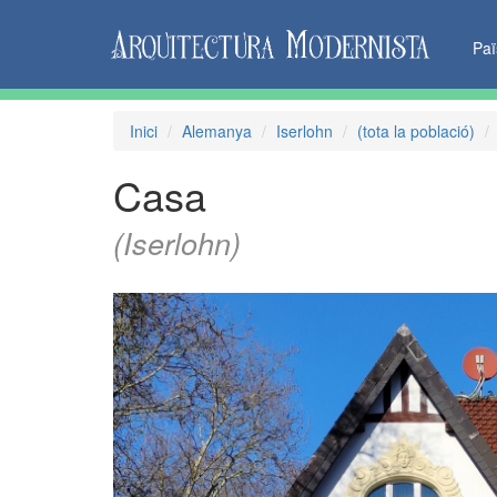
Pa
Inici
Alemanya
Iserlohn
(tota la població)
Casa
(Iserlohn)