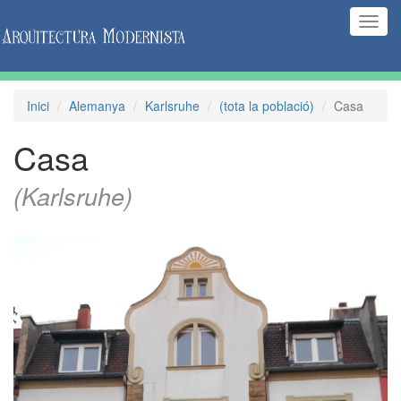
(Inte
naveg
Inici
Alemanya
Karlsruhe
(tota la població)
Casa
Casa
(Karlsruhe)