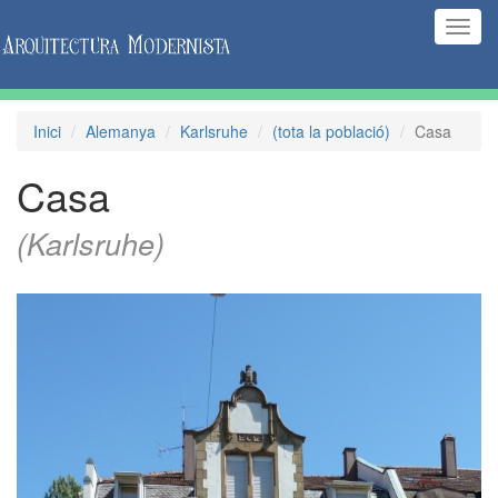
(Inte
naveg
Inici
Alemanya
Karlsruhe
(tota la població)
Casa
Casa
(Karlsruhe)