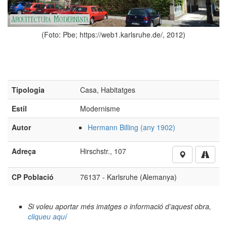
(Foto: Pbe; https://web1.karlsruhe.de/, 2012)
Tipologia
Casa, Habitatges
Estil
Modernisme
Autor
Hermann Billing (any 1902)
Adreça
Hirschstr., 107
CP Població
76137 - Karlsruhe (Alemanya)
Si voleu aportar més imatges o informació d’aquest obra,
cliqueu aquí