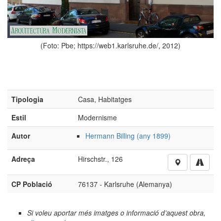
 https://web1.karlsruhe.de/, 2012)
Tipologia
Casa, Habitatges
Estil
Modernisme
Autor
Hermann Billing (any 1899)
(Foto: Pbe; http
Adreça
Hirschstr., 126
CP Població
76137 - Karlsruhe (Alemanya)