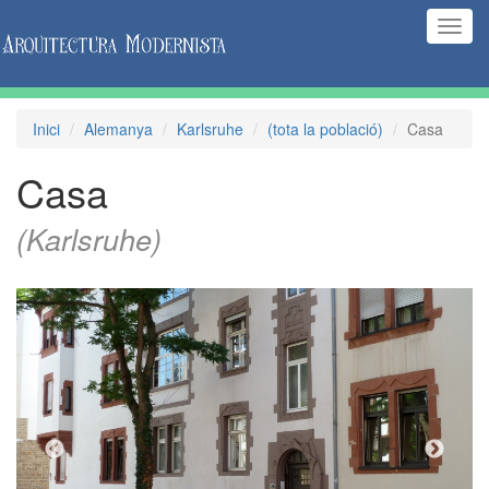
(Inte
naveg
Inici
Alemanya
Karlsruhe
(tota la població)
Casa
Casa
(Karlsruhe)